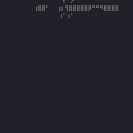
⠀⠀⠀⠀⠀⠀⠀⢰⣿⣿⠃⠀⠀⢰⡆⢻⣿⣿⣿⣿⣿⡿⠛⠛⠻⣿⣿⣿⣿⠀⠀
⠀⠀⢰⠁⡰⠁⠀⠀
⠀⠀⠀⠀⣶⣦⣤⠘⣿⣿⣆⠀⠀⢿⠇⣼⣿⣿⣿⣿⠛⢸⡇⠀⠀⠙⣿⣿⣿⣇⠀
⠀⠀⠈⠒⠁⠀⠀⠀
⠀⠀⠀⠀⢀⣀⣁⠀⠻⣿⣿⣷⣦⣤⣶⣿⣿⣿⣿⣇⡀⣾⠃⠀⠀⢠⣿⣿⣿⡇⠀
⡔⠒⠲⡄⠀⠀⠀⠀
⠀⠀⠀⠘⠛⠋⠉⠀⠀⠈⠻⢿⣿⣿⣿⣿⣿⣿⣿⣿⣿⣶⣤⣤⣴⣾⣿⣿⠟⠀⠀
⠱⠤⣀⠇⠀⠀⠀⠀
⠀⠀⠀⠀⠀⠀⠀⠀⠀⠀⠀⠀⠈⠛⠻⢿⣿⣿⣿⣿⣿⣿⣿⣿⣿⡿⠟⠁⢀⣤⣀
⠀⠀⠀⠀⠀⠀⠀⠀
⠀⠀⠀⠀⠀⠀⠀⠀⠀⠀⠀⠀⠀⠀⠀⠀⠀⠈⠉⠉⠉⠉⠉⠉⠀⠀⣀⡀⠀⠉⠙
⠓⠀⠀⠀⠀⠀⠀⠀
⠀⡗⡤⡲⠀⠀⠀⠀⠀⠀⠀⠀⠀⠀⠀⠀⠀⠀⠀⠀⠀⠀⠀⠀⠀⠀⠈⢻⠆⠀⠀
⠀⠀⠀⠀⠀⠀⠀⠀
⣴⣫⢸⢷⣤⠀⠀⠀⠀⠀⠀⠀⠀⠀⠀⠀⠀⠀⠀⠀⠀⠀⠀⠀⠀⠀⠀⠀⠀⠀⠀
⠀⠀⠀⠀⠀⠀⠀⠀